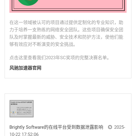
在这一领域被认可的项目通过提供定制化的专业知识，助
力于培养一支熟练的网络安全团队。这些项目确保安全团
队及时掌握最新的威胁、安全技术和防护方法，使他们能
够有效应对不断演变的安全挑战。
点击这里查看我们2023年SC奖项的完整决赛名单。
风驰加速器官网
Brightly Software的在线平台受到数据泄露影响
2025-
10-22 17:52:06