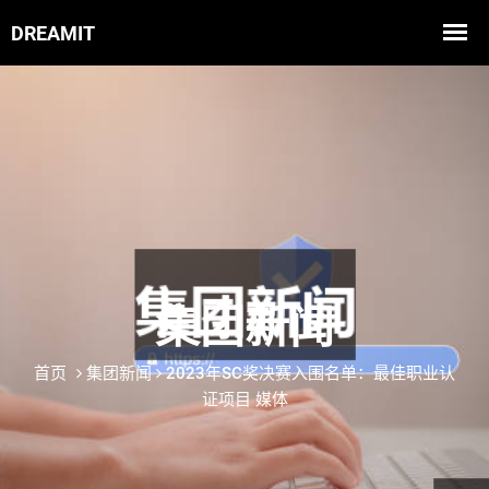
集团新闻
首页
集团新闻
2023年SC奖决赛入围名单：最佳职业认
证项目 媒体